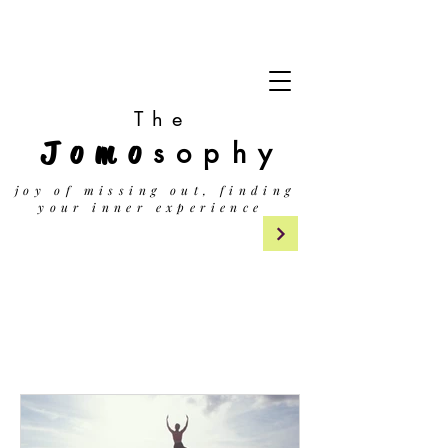
The
Jomo
sophy
j
oy of missing out, finding
your inner experience
- LATEST NEWS -