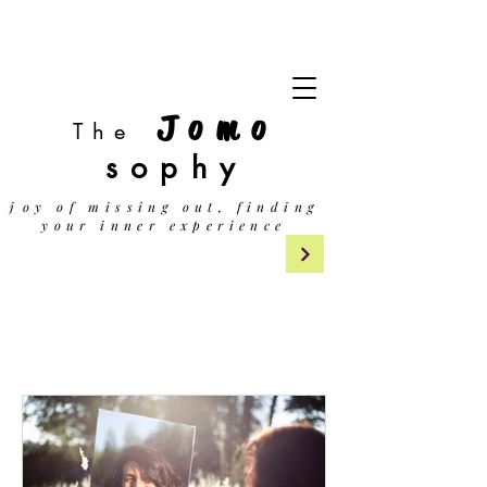
Jomo
The
sophy
j
oy of missing out, finding
your inner experience
- Relationships -