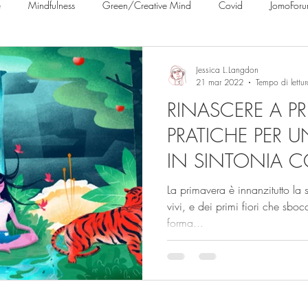
e
Mindfulness
Green/Creative Mind
Covid
JomoFor
New Technology
Research
Brain's Process
Beahaviour & Ps
Jessica L.Langdon
21 mar 2022
Tempo di lettu
RINASCERE A PR
s
Jomanity
Food, Art, Culture
PRATICHE PER 
IN SINTONIA C
del TUO ESSERE
La primavera è innanzitutto la 
vivi, e dei primi fiori che sb
forma...