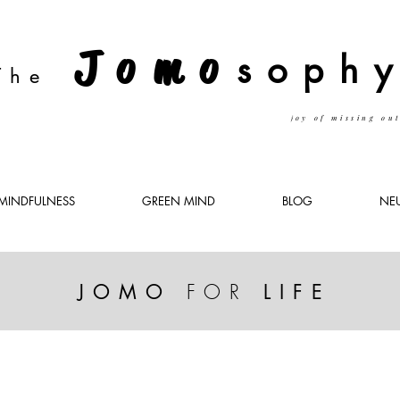
Jomo
soph
The
oy of missing ou
j
MINDFULNESS
GREEN MIND
BLOG
NE
FOR
JOMO
LIF
E