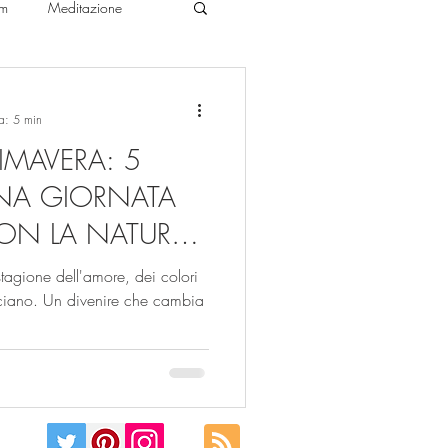
um
Meditazione
ichology
ra: 5 min
IMAVERA: 5
UNA GIORNATA
ON LA NATURA
stagione dell'amore, dei colori
occiano. Un divenire che cambia