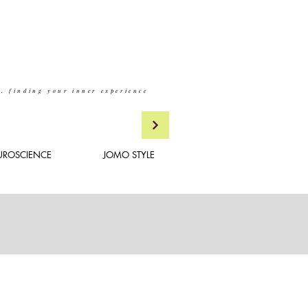
y
t, finding your inner experience
UROSCIENCE
JOMO STYLE