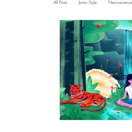
All Posts
Jomo Style
Neuroscienc
Lost in jomo
Relationships
Consciousness
New Daily Habit